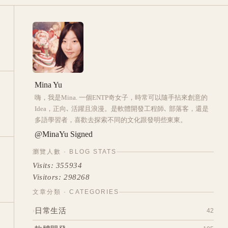
Mina Yu
嗨，我是Mina. 一個ENTP奇女子，時常可以隨手拈來創意的
Idea，正向､ 活躍且浪漫。是軟體開發工程師､ 部落客，還是
多語學習者，喜歡去探索不同的文化跟發明些東東。
@MinaYu Signed
瀏覽人數 · BLOG STATS
Visits:
355934
Visitors:
298268
文章分類 · CATEGORIES
日常生活
42
›