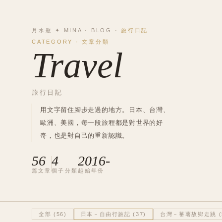
月水瓶 ✦ MINA · BLOG ·
旅行日記
CATEGORY · 文章分類
Travel
旅行日記
用文字留住腳步走過的地方。日本、台灣、
歐洲、美國，每一段旅程都是對世界的好
奇，也是對自己的重新認識。
56
4
2016
-
篇文章
個子分類
起始年份
全部
(
56
)
日本－自由行旅記
(
37
)
台灣－蕃薯故鄉走跳
(