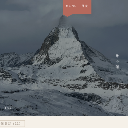
MENU
· 目次
首頁 · 關於＋作品
SOON
部落格
NOW
履歷
SOON
旅する記憶
中
/
EN
 · USA
企業參訪
(
11
)