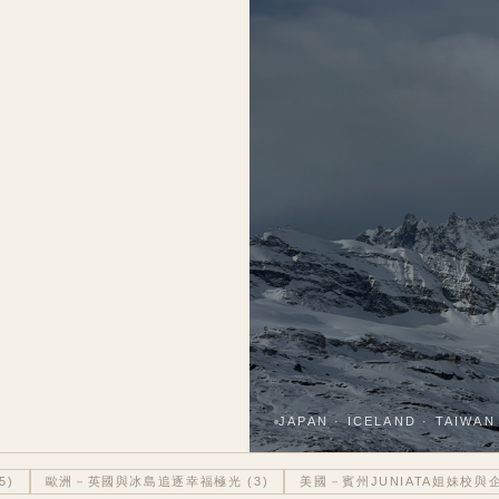
JAPAN · ICELAND · TAIWAN
5
)
歐洲－英國與冰島追逐幸福極光
(
3
)
美國－賓州JUNIATA姐妹校與