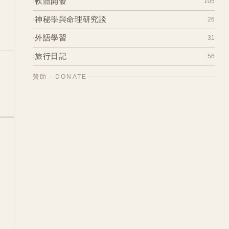
人生體驗與經驗
軟體開發
33
105
›
我的焦慮對抗日記
4
網頁與部落格的建築日記
神秘學與命理研究談
22
26
›
想東想西日常故事
5
[前端] 前端小菜鳥的成長計畫
11
占卜
外語學習
5
31
›
[後端] 1萬小時 - 後端工程師養成計劃
39
寺廟與佛
2
學習經驗與考試相關
旅行日記
14
56
›
架構設計與構思創新解決方案
10
神秘學相關
6
托福準備紀錄
17
工作旅行記
10
日本－自由行旅記
37
命理學與命盤
贊助 · DONATE
13
[專案] 碩論也瘋狂
13
台灣－蕃薯故鄉走跳
5
歐洲－英國與冰島追逐幸福極光
3
美國－賓州Juniata姐妹校與企業參訪
11