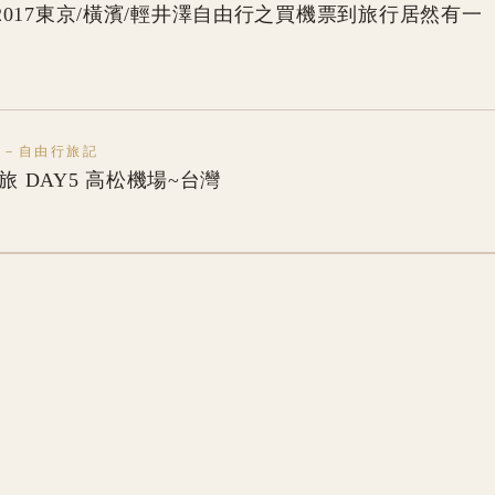
2017東京/橫濱/輕井澤自由行之買機票到旅行居然有一
本－自由行旅記
之旅 DAY5 高松機場~台灣