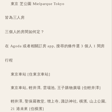
東京 芝公園 Mielparque Tokyo
皆為三人房
三個人的房間如何定？
在 Agoda 或者相關訂房 app, 搜尋的條件選 3 個人 1 間房
行程
東京車站 [住東京車站]
東京車站, 輕井澤, 雲場池, 王子購物廣場 [住輕井澤]
輕井澤, 聖保羅教堂, 增上寺, 諏訪神社, 橫濱, 山上公園,
21 港未來 [住橫濱]