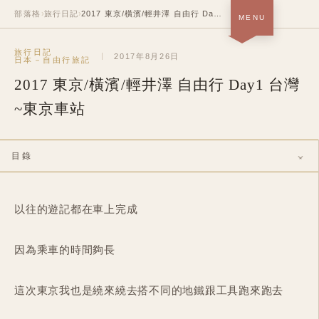
部落格
›
旅行日記
›
2017 東京/橫濱/輕井澤 自由行 Day1 台灣~東京車站
MENU
首頁 · 關於＋作品
旅行日記
SOON
2017年8月26日
日本－自由行旅記
2017 東京/橫濱/輕井澤 自由行 Day1 台灣
部落格
NOW
~東京車站
履歷
SOON
中
/
EN
目錄
以往的遊記都在車上完成
因為乘車的時間夠長
這次東京我也是繞來繞去搭不同的地鐵跟工具跑來跑去