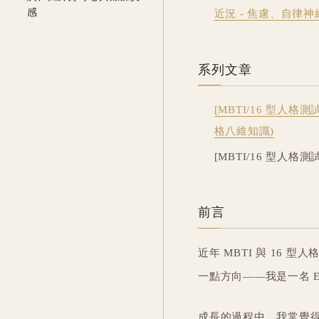
感
近況 - 焦慮、自律
系列文章
[MBTI/16 型人
格八維知識)
[MBTI/16 型人格
前言
近年 MBTI 與 16
一點方向——我是一名 E
成長的過程中，我常覺