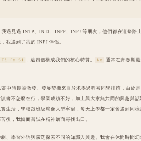
，我遇見過 INTP、INTJ、INFP、INFJ 等朋友，他們都在這條
我遇到了我的 INFJ 伴侶。
，這四個構成我們的核心特質。
通常在青春期最
-Ti-Fe-Si
Ne
國中/高中時期被激發。發展契機來自於求學過程被同學排擠，由於
對讀書不怎麼在行，學業成績不好，加上與大家無共同的興趣與話
現實生活，學校跟班級就像大型牢籠，每天上學都一定會遇到同樣
痛苦後，我轉而嘗試在精神層面尋找出口。
影劇、學習外語與廣泛探索不同的知識與興趣。我會在休閒時間幻