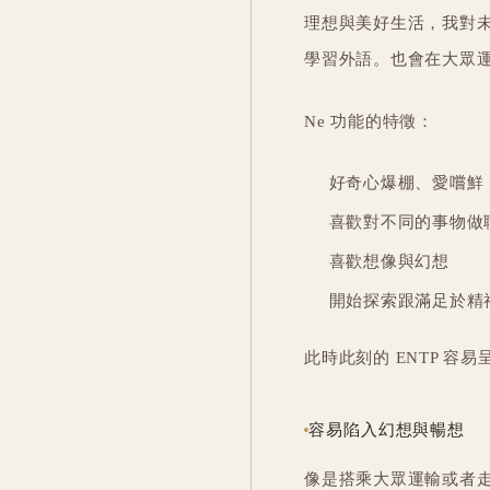
理想與美好生活，我對
學習外語。也會在大眾
Ne 功能的特徵：
好奇心爆棚、愛嚐鮮
喜歡對不同的事物做
喜歡想像與幻想
開始探索跟滿足於精
此時此刻的 ENTP 容
容易陷入幻想與暢想
像是搭乘大眾運輸或者