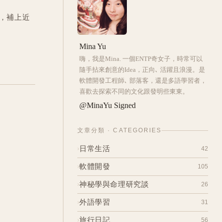
稿，補上近
Mina Yu
嗨，我是Mina. 一個ENTP奇女子，時常可以
隨手拈來創意的Idea，正向､ 活躍且浪漫。是
軟體開發工程師､ 部落客，還是多語學習者，
喜歡去探索不同的文化跟發明些東東。
@MinaYu Signed
文章分類 · CATEGORIES
日常生活
42
›
人生體驗與經驗
軟體開發
33
105
›
我的焦慮對抗日記
4
網頁與部落格的建築日記
神秘學與命理研究談
22
26
›
想東想西日常故事
5
[前端] 前端小菜鳥的成長計畫
11
占卜
外語學習
5
31
›
[後端] 1萬小時 - 後端工程師養成
39
寺廟與佛
2
計劃
學習經驗與考試相關
旅行日記
14
56
›