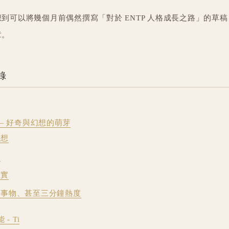
到可以將幾個月前偶然撰寫「對於 ENTP 人格成長之路」的草
章。
目錄
 — 好奇與幻想的萌芽
暢想
動
現實
人事物、甚至三分鐘熱度
- Ti