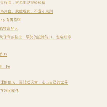
誤與誤區，容易出現辯論槓精
感為冷血、脫離現實、不遵守規則
loop 有害循環
 情感豐富的人
戰與傳統保守的拉扯、弱勢的記憶能力、忽略細節
 Fi
- Fe
、理解他人、更貼近現實，走出自己的世界
且互利的關係