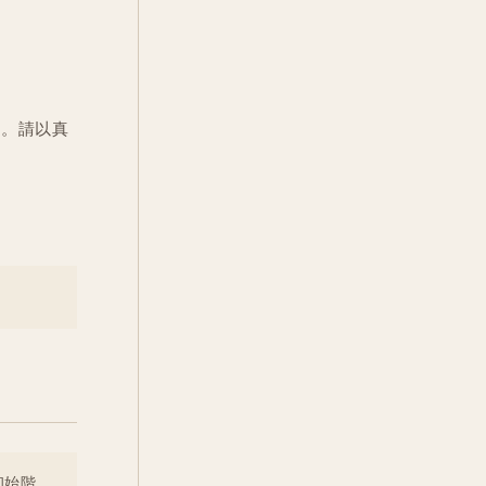
同。請以真
初始階