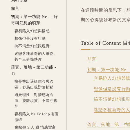
系列文章
前言
在這段時間的反思下，想
初期：第一功能 Ne — 好
期的心得後發布新的文
奇與幻想的萌芽
容易陷入幻想與暢想
想像但是沒有行動
Table of Content 
搞不清楚幻想跟現實
迷戀各種新奇的人事物、
前言
甚至三分鐘熱度
落實、落地 - 第二功能 -
初期：第一功能 Ne
Ti
容易陷入幻想與
擅長挑出邏輯錯誤與誤
區，容易出現辯論槓精
想像但是沒有行
過於理性、對情感為冷
搞不清楚幻想跟
血、脫離現實、不遵守規
則
迷戀各種新奇的
容易陷入 Ne-Fe loop 有害
循環
落實、落地 - 第二功能 
會鄙視 S 人 跟 情感豐富