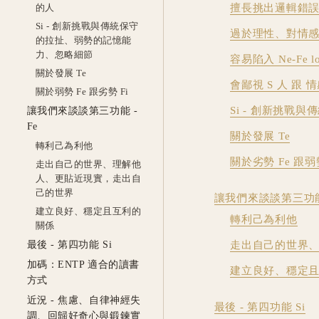
的人
擅長挑出邏輯錯
Si - 創新挑戰與傳統保守
過於理性、對情
的拉扯、弱勢的記憶能
力、忽略細節
容易陷入 Ne-Fe 
關於發展 Te
會鄙視 S 人 跟
關於弱勢 Fe 跟劣勢 Fi
Si - 創新挑
讓我們來談談第三功能 -
Fe
關於發展 Te
轉利己為利他
關於劣勢 Fe 跟弱勢
走出自己的世界、理解他
人、更貼近現實，走出自
己的世界
讓我們來談談第三功能 
建立良好、穩定且互利的
轉利己為利他
關係
最後 - 第四功能 Si
走出自己的世界
加碼：ENTP 適合的讀書
建立良好、穩定
方式
近況 - 焦慮、自律神經失
最後 - 第四功能 Si
調、回歸好奇心與鍛鍊實