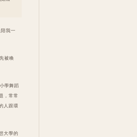
路上陪我一
先被喚
是小學舞蹈
題，常常
的人跟環
想大學的