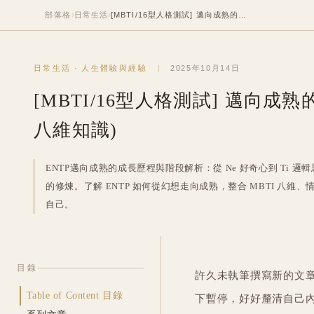
部落格
›
日常生活
›
[MBTI/16型人格測試] 邁向成熟的ENTP之路 (內涵榮格八維知識)
日常生活
·
人生體驗與經驗
2025年10月14日
[MBTI/16型人格測試] 邁向成熟
八維知識)
ENTP邁向成熟的成長歷程與階段解析：從 Ne 好奇心到 Ti 邏輯思
的修煉。了解 ENTP 如何從幻想走向成熟，整合 MBTI 八
自己。
目錄
許久未執筆撰寫新的文
Table of Content 目錄
下暫停，好好釐清自己