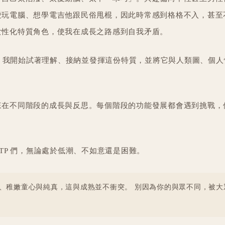
愛玩電腦、想學電吉他跟民俗甩棍，因此時常感到格格不入，甚至
女性化特質角色，使我在成長之路感到自我矛盾。
之後，我開始試著理解、接納並發揮這份特質，並將它與人類圖、個
來在不同階段的成長與反思。每個階段的功能發展都會遇到挑戰，
。
NTP 們，無論處於低潮、不如意還是困難。
、稚嫩童心與純真，這與成熟並不衝突。 別因為你的與眾不同，被大