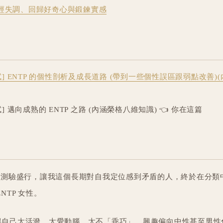
神經失調、回歸好奇心與鍛鍊實感
格測試] ENTP 的個性剖析及成長道路 (帶到一些個性誤區跟弱點改善)
測試] 邁向成熟的 ENTP 之路 (內涵榮格八維知識) 👈 你在這篇
 型人格測驗盛行，讓我這個長期對自我定位感到矛盾的人，終於在分
NTP 女性。
得自己太活潑、太愛動腦、太不「乖巧」。興趣偏向中性甚至男性