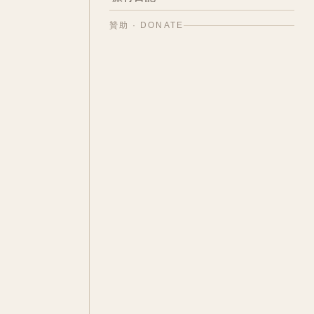
神秘學相關
6
架構設計與構思創新解決方案
10
托福準備紀錄
17
日本－自由行旅記
37
命理學與命盤
贊助 · DONATE
13
工作旅行記
10
台灣－蕃薯故鄉走跳
5
[專案] 碩論也瘋狂
13
歐洲－英國與冰島追逐幸福極光
3
美國－賓州Juniata姐妹校與企業參
11
訪