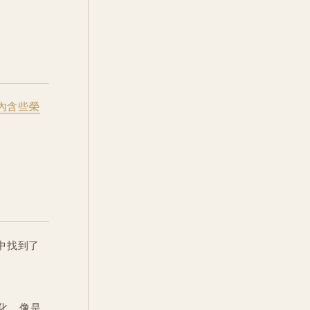
(內含些榮
類中找到了
化，像是