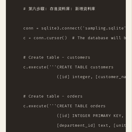
    # 第六步驟: 存進資料庫: 新增資料庫

    conn = sqlite3.connect('sampling.sqlite') 
    c = conn.cursor()  # The database will be 
    # Create table - customers

    c.execute('''CREATE TABLE customers

                 ([id] integer, [customer_name
    # Create table - orders

    c.execute('''CREATE TABLE orders

                 ([id] INTEGER PRIMARY KEY, [o
                 [department_id] text, [unit] 