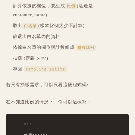
計算依據的欄位，要組成
(這邊是
比例
customer_name)
取出
(樣本比例太少不計算)
白名單
篩選出白名單內的資料
依據白名單的欄位與計數組成
抽樣比例
抽樣 (定義 N =?)
存回
sampling.sqlite
若只有抽樣需求，可以只看這段程式碼:
在不知道比例的情況下，你可以這樣寫：
    """
