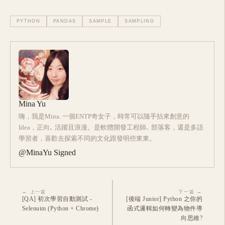
PYTHON
PANDAS
SAMPLE
SAMPLING
Mina Yu
嗨，我是Mina. 一個ENTP奇女子，時常可以隨手拈來創意的
Idea，正向､ 活躍且浪漫。是軟體開發工程師､ 部落客，還是多語
學習者，喜歡去探索不同的文化跟發明些東東。
@MinaYu Signed
← 上一篇
下一篇 →
[QA] 初次學習自動測試 -
[後端 Junior] Python 之你的
Selenuim (Python + Chrome)
函式邏輯如何轉變為物件導
向思維?