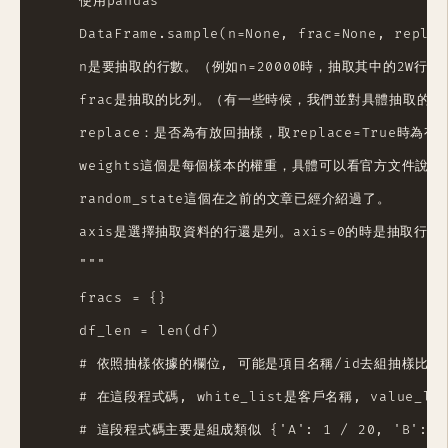
    使用pandas

    DataFrame.sample(n=None, frac=None, replac
    n是要抽取的行數。（例如n=20000時，抽取其中的2W行）

    frac是抽取的比列。（有一些時候，我們並對具體抽取的行
    replace：是否為有放回抽樣，取replace=True時為有
    weights這個是每個樣本的權重，具體可以看官方文件說明。
    random_state這個在之前的文章已經介紹過了。

    axis是選擇抽取資料的行還是列。axis=0的時是抽取行，
    """

    fracs = {}

    df_len = len(df)

    # 依照抽樣依據的欄位, 可能是項目名稱/id去組抽樣比例

    # 在這段程式碼, white_list是客戶名稱, value_l
    # 這段程式碼主要是組成類似 {'A': 1 / 20, 'B': 1 /