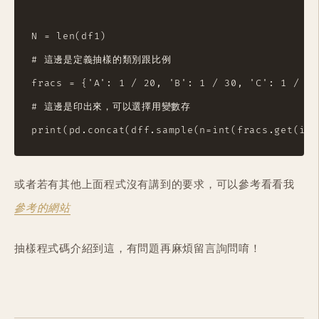
N = len(df1)

# 這邊是定義抽樣的類別跟比例

fracs = {'A': 1 / 20, 'B': 1 / 30, 'C': 1 / 60}
# 這邊是印出來，可以選擇用變數存

或者若有其他上面程式沒有講到的要求，可以參考看看我
參考的網站
抽樣程式碼介紹到這，有問題再麻煩留言詢問唷！