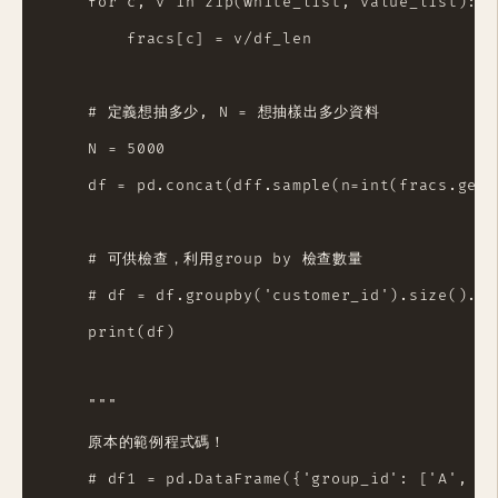
    for c, v in zip(white_list, value_list):

        fracs[c] = v/df_len

    # 定義想抽多少, N = 想抽樣出多少資料

    N = 5000

    df = pd.concat(dff.sample(n=int(fracs.get(
    # 可供檢查，利用group by 檢查數量

    # df = df.groupby('customer_id').size().re
    print(df)

    """

    原本的範例程式碼！

    # df1 = pd.DataFrame({'group_id': ['A', 'B