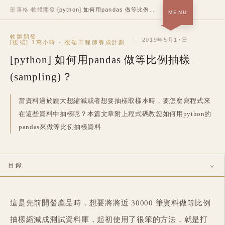
部落格
›
軟體開發
›
[python] 如何用pandas 做等比例抽樣(sampling)？
MENU
首頁 · 關於＋作品
軟體開發
SOON
2019年5月17日
[後端] 1萬小時 - 後端工程師養成計劃
[python] 如何用pandas 做等比例抽樣
部落格
NOW
(sampling)？
履歷
SOON
當資料過於龐大想縮減或者想要抽樣取樣本時，要怎麼寫程式來
中
/
EN
在這些資料中抽樣呢？本篇文章附上程式碼教您如何用python的
pandas來做等比例抽樣資料
目錄
這是先前開發產品時，想要將將近 30000 筆資料做等比例
抽樣縮減成測試資料庫，起初使用了很笨的方法，就是打