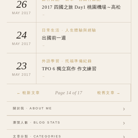
26
2017 四國之旅 Day1 桃園機場～高松
MAY
2017
→
日常生活
·
人生體驗與經驗
24
出國前一週
MAY
2017
→
外語學習
·
托福準備紀錄
23
TPO 6 獨立寫作 作文練習
MAY
2017
→
Page
14
of
17
←
較新文章
較舊文章
→
›
關於我 · ABOUT ME
›
瀏覽人數 · BLOG STATS
Visits:
356056
›
文章分類 · CATEGORIES