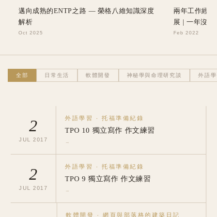
邁向成熟的ENTP之路 — 榮格八維知識深度
兩年工作經驗
解析
展 | 一年沒工
Oct 2025
Feb 2022
全部
日常生活
軟體開發
神秘學與命理研究談
外語學
外語學習
·
托福準備紀錄
2
TPO 10 獨立寫作 作文練習
JUL
2017
→
外語學習
·
托福準備紀錄
2
TPO 9 獨立寫作 作文練習
JUL
2017
→
軟體開發
·
網頁與部落格的建築日記