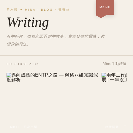
MENU
月水瓶 ✦ MINA · BLOG · 部落格
Writing
首頁 · 關於＋作品
SOON
部落格
有的時候，你無意間遇到的故事，會激發你的靈感，改
NOW
變你的想法。
履歷
SOON
中
/
EN
Mina 手動精選
EDITOR'S PICK
MBTI · 日常生活
軟體開發 · 工作