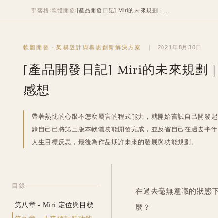
部落格
›
軟體開發
›
[產品開發日記] Miri的未來規劃 | 開發日記系列(4) | 開發感想
軟體開發
·
架構設計與構思創新解決方案
2021年8月30日
[產品開發日記] Miri的未來規劃 |
感想
帶著熱忱的心跟不怎麼厲害的程式能力，就開始嘗試自己開發起
錄自己已將第三版本軟體功能開發完成，並反省自己在過去半年
人生目標反思，最後為作品期許未來的發展與功能規劃。
目錄
在過去毫無意識的狀態
第八章 - Miri 定位與目標
麼？