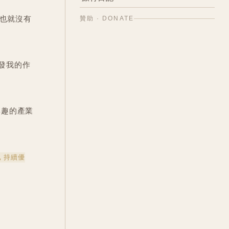
神秘學相關
6
架構設計與構思創新解決方案
10
托福準備紀錄
17
日本－自由行旅記
37
命理學與命盤
以也就沒有
贊助 · DONATE
13
工作旅行記
10
台灣－蕃薯故鄉走跳
5
[專案] 碩論也瘋狂
13
歐洲－英國與冰島追逐幸福極光
3
美國－賓州Juniata姐妹校與企業參
11
訪
發我的作
興趣的產業
，持續優