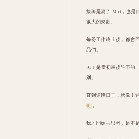
接著是寫了 Miri，
很大的規劃。
每份工作終止後，都會
品們。
IOT 是當初最後許下
別。
直到這段日子，就像上
。
化
我才開始去思考，是不是我