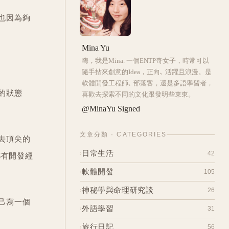
也因為夠
Mina Yu
嗨，我是Mina. 一個ENTP奇女子，時常可以
隨手拈來創意的Idea，正向､ 活躍且浪漫。是
軟體開發工程師､ 部落客，還是多語學習者，
的狀態
喜歡去探索不同的文化跟發明些東東。
@MinaYu Signed
文章分類 · CATEGORIES
去頂尖的
日常生活
42
›
都有開發經
人生體驗與經驗
軟體開發
33
105
›
我的焦慮對抗日記
4
網頁與部落格的建築日記
神秘學與命理研究談
22
26
›
想東想西日常故事
5
己寫一個
[前端] 前端小菜鳥的成長計畫
11
占卜
外語學習
5
31
›
[後端] 1萬小時 - 後端工程師養成
。
39
寺廟與佛
2
計劃
學習經驗與考試相關
旅行日記
14
56
›