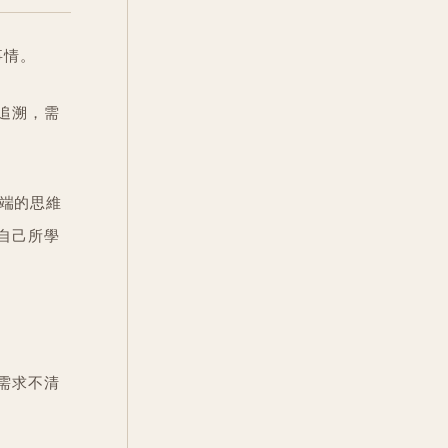
事情。
追溯，需
後端的思維
自己所學
需求不清