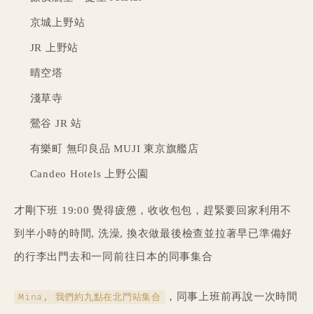
京城上野站
JR 上野站
晴空塔
淺草寺
鶯谷 JR 站
有樂町 無印良品 MUJI 東京旗艦店
Candeo Hotels 上野公園
才剛下班 19:00 覺得疲憊，收收包包，趕緊要回家利用不
到半小時的時間, 洗澡, 換衣做最後檢查並拉著早已準備好
的行李出門去和一同前往日本的同事集合
，同事上班前再說一次時間
Mina, 我們約九點在北門站集合