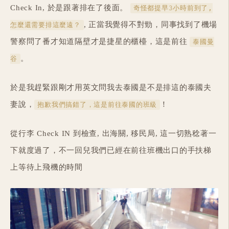
Check In, 於是跟著排在了後面。
奇怪都提早3小時前到了,
, 正當我覺得不對勁，同事找到了機場
怎麼還需要排這麼遠？
警察問了番才知道隔壁才是捷星的櫃檯，這是前往
泰國曼
。
谷
於是我趕緊跟剛才用英文問我去泰國是不是排這的泰國夫
妻說，
！
抱歉我們搞錯了，這是前往泰國的班級
從行李 Check IN 到檢查, 出海關, 移民局, 這一切熟稔著一
下就度過了，不一回兒我們已經在前往班機出口的手扶梯
上等待上飛機的時間