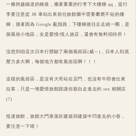
一條跨越鐵道的橋後，搬著重重的行李下大樓梯 qq，提行
李要注意從 JR 車站出來前往旅館圖中需要攀爬不短的樓
梯，接著因為 Google 亂指路，下樓梯後往左走繞一圈，是
個風俗小地區，全是愛情/情人旅店，還會有無料招待所！
沒想到咱這次日本行體驗了兩個風俗區(威～)，日本人到底
壓力多大啊，每個地方都有風俗區啊！！！
這樣的風俗區，是沒有大哥站在店門，也沒有牛郎會出來
拉客，只是一堆愛情旅館跟讓你親自走進去的 sex 相關店
(?)
抵達旅館，旅館大門座落於建築與建築中凹進去的小巷，
要注意一下唷！