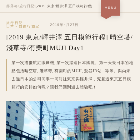
部落格
›
旅行日記
›
[2019 東京/輕井澤 五日模範行程] 晴空塔/淺草寺/有樂町MUJI Day1
MENU
首頁 · 關於＋作品
旅行日記
SOON
2019年4月27日
日本－自由行旅記
[2019 東京/輕井澤 五日模範行程] 晴空塔/
部落格
NOW
淺草寺/有樂町MUJI Day1
履歷
SOON
第一次搭廉航紅眼班機, 第一次踏進日本國境。第一天去日本的地
中
/
EN
點包括晴空塔, 淺草寺, 有樂町的MUJI, 鶯谷JR站...等等。與尚未
去過日本的公司同事一同前往東京與輕井澤，究竟這東京五日模
範行的安排如何呢？讓我們回到過去體驗吧！