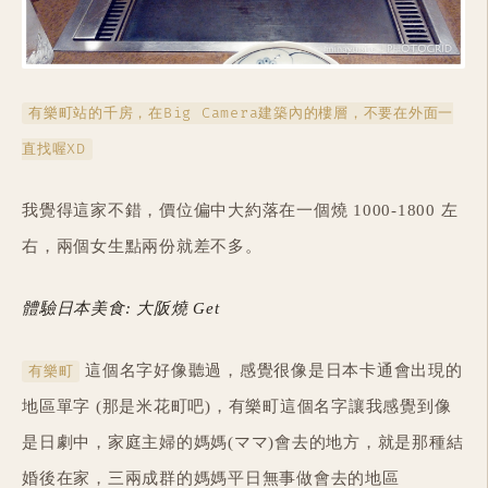
有樂町站的千房，在Big Camera建築內的樓層，不要在外面一
直找喔XD
我覺得這家不錯，價位偏中大約落在一個燒 1000-1800 左
右，兩個女生點兩份就差不多。
體驗日本美食: 大阪燒 Get
這個名字好像聽過，感覺很像是日本卡通會出現的
有樂町
地區單字 (那是米花町吧)，有樂町這個名字讓我感覺到像
是日劇中，家庭主婦的媽媽(ママ)會去的地方，就是那種結
婚後在家，三兩成群的媽媽平日無事做會去的地區