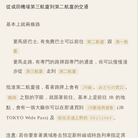
從成田機場第三航廈到第二航廈的交通
基本上就兩條路
要馬搭巴士, 有免費巴士可以前往
跟
第二航廈
第一航
廈
要馬走路, 有專門的路牌跟專門的通道，你可以慢慢漫
步從
走到
第三航廈
第二航廈
抵達第二航廈後，看著路牌上會有
,
,
JR線
みどりの窓口
之類的字眼，就跟著前往。基本上是前往 JR 的地
鐵路
點，會有一個大廳你可以在那邊買到
(JR
JR廣域周遊卷
TOKYO Wide Pass) 及
。
前往京成上野的 Skyliner
注意
: 若你要拿著廣域卷去預定新幹線或特急列車指定席