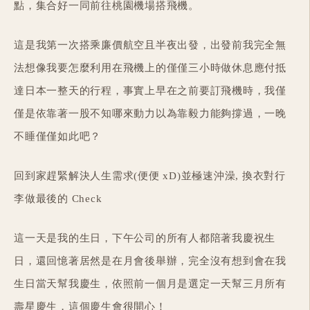
點，集合好一同前往桃園機場搭飛機。
這是我第一次搭乘廉價航空且半夜出發，出發前我完全無
法想像我要怎麼利用在飛機上的僅僅三小時做休息應付抵
達日本一整天的行程，事實上早在之前要訂飛機時，我僅
僅是依靠著一股不知哪來動力以為靠毅力能夠撐過，一晚
不睡僅僅如此吧？
回到家趕緊解決人生需求(便便 xD)並極速沖澡, 換衣對行
李做最後的 Check
這一天是我的生日，下午公司的所有人都陪著我慶祝生
日，還回憶著居然是在月會後舉辦，完全沒有想到會在我
生日當天幫我慶生，依照前一個月是選定一天幫三月所有
壽星慶生，這個慶生會很開心！