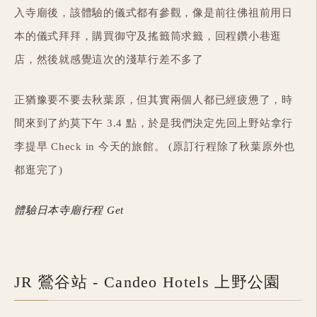
入寺廟後，該體驗的儀式都有參觀，像是前往佛祖前用日
本的儀式拜拜，購買御守及搖籤筒求籤，回程鑽小巷逛
店，然後就感覺這次的淺草行差不多了
正猶豫要不要去秋葉原，但其實兩個人都已經疲憊了，時
間來到了約莫下午 3.4 點，於是我們決定先回上野站拿行
李提早 Check in 今天的旅館。 (原訂行程除了秋葉原外也
都逛完了)
體驗日本寺廟行程 Get
JR 鶯谷站 - Candeo Hotels 上野公園