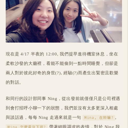
現在是 4/17 半夜的 12:00, 我們提早進待機室休息，坐在
柔軟沙發的大廳裡，看能不能偷到一點時間睡覺，但卻是
兩人對於彼此好奇的身世(?), 經驗(?)而產生出緊密且歡樂
的對話。
和同行的設計部同事 Ning，從出發前就僅僅只是公司裡遇
到會打招呼小聊一下的狀態，我們並沒有太多更深入相處
與談話過，每每 Ning 走過來就是一句
,
Mina, 在幹嘛?
帶著細眼調皮的表情，對於 Ning 我
Mina 怎麼還沒下班?