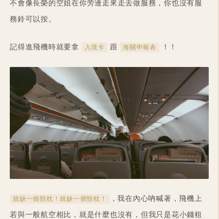
不會像長榮的空姐在你旁邊走來走去做服務，你也沒有服
務鈴可以按。
記得進飛機時就要拿
跟
！！
入境卡
海關申報表
，我在內心吶喊著，飛機上
就缺一個頸枕！就缺一個頸枕！
若與一般航空相比，就是什麼也沒有，但我只是花小錢租