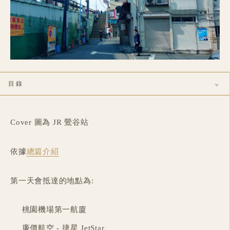
目錄
前往桃園機場
搭乘廉航: 捷星
Cover 圖為 JR 鶯谷站
成田機場玩趣遊
依據
總篇介紹
晴空塔
金龍山 淺草寺
第一天會抵達的地點為:
JR 鶯谷站 - Candeo Hotels 上野公園
JR 有樂町站
桃園機場第一航廈
本日精選行程: 無印良品 MUJI 東京有樂町旗艦店
廉價航空 - 捷星 JetStar