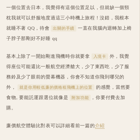
一個位置去日本，我覺得有這個位置足以，但就缺一個頸
枕我就可以舒服地度過這三小時機上旅程！沒錯，我根本
就睡不著 QQ，待會
一直在我腦內迴轉加上椅
出關的手續
子脖子那剛好不好睡 qq
基本上除了一開始剛進飛機時你就要拿
外，我覺
入境卡
得座位可能還比一般航空經濟艙大，少了東西吃，少了服
務鈴及少了眼前的螢幕機器，你會不知道你飛到哪兒的
外，
的感覺，當然要
就是你用較低廉的價格租飛機上的位置
食物, 要能託運跟選位就像是
，你要付費去加
附加功能
購。
廉價航空體驗比對表可以詳細看前一篇的
介紹