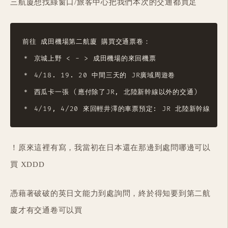
三航廈想找綠窗口/旅客中心把我們本次的交通都買足
前往 成田機場第二航廈 購買交通票卷：

＊ 京城上野 < - > 成田機場的來回機票

＊ 4/18. 19. 20 中間三天的 JR廣域周遊卷

＊ 西瓜卡一張 (應付除了JR, 北陸新幹線以外的交通)

！原來這裡有寫，我當初在日本還在那邊到處問哪邊可以
買 XDDD
憑藉著破破的英日文能力到處詢問，終於得知要到第二航
廈才有交通卷可以買