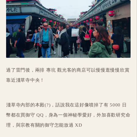
過了雷門後，兩排 專坑 觀光客的商店可以慢慢逛慢慢欣賞
靠近淺草寺中央！
淺草寺內部的本殿(?)，話說我在這好像噴掉了有 5000 日
幣都在買御守 QQ，身為一個神秘學愛好，外加喜歡研究命
理，與宗教有關的御守怎能放過 XD