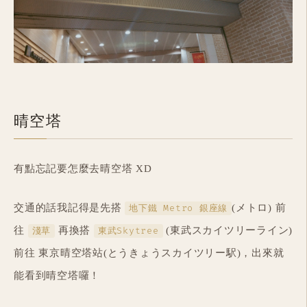
晴空塔
有點忘記要怎麼去晴空塔 XD
交通的話我記得是先搭
(メトロ) 前
地下鐵 Metro 銀座線
往
再換搭
(東武スカイツリーライン)
淺草
東武Skytree
前往 東京晴空塔站(とうきょうスカイツリー駅)，出來就
能看到晴空塔囉！