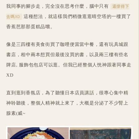
我同事的腳步走，完全沒在思考什麼，腦中只有
還撐得下
這種想法，就這樣我們稍微逛逛晴空塔的一樓買了
去嗎XD
香蕉芭那那蛋糕品嚐。
像是三四樓有美食街買了咖哩便當當中餐，還有玩具城跟
書店，相中兩本想買但最後沒買的書，以及兩三樓有些名
牌店, 服飾包包店可以逛。但我已經整個人恍神跟著同事走
XD
直到逛到香氛店，為了聽懂日本店員講話，很專心集中精
神聆聽後，整個人精神就上來了，大概是分泌了不少腎上
腺素(威~