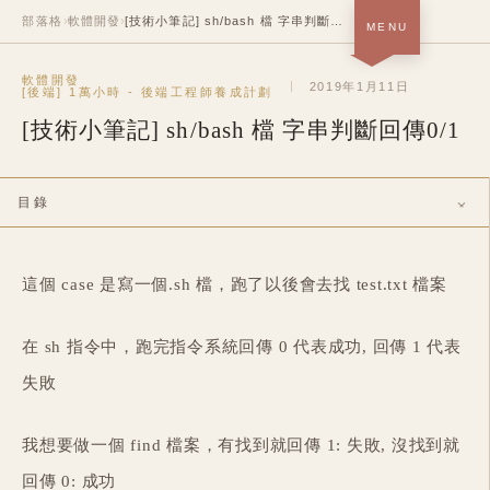
部落格
›
軟體開發
›
[技術小筆記] sh/bash 檔 字串判斷回傳0/1
MENU
首頁 · 關於＋作品
軟體開發
SOON
2019年1月11日
[後端] 1萬小時 - 後端工程師養成計劃
[技術小筆記] sh/bash 檔 字串判斷回傳0/1
部落格
NOW
履歷
SOON
目錄
中
/
EN
這個 case 是寫一個.sh 檔，跑了以後會去找 test.txt 檔案
在 sh 指令中，跑完指令系統回傳 0 代表成功, 回傳 1 代表
失敗
我想要做一個 find 檔案，有找到就回傳 1: 失敗, 沒找到就
回傳 0: 成功