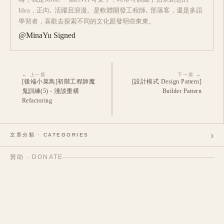
Idea，正向､ 活躍且浪漫。是軟體開發工程師､ 部落客，還是多語
學習者，喜歡去探索不同的文化跟發明些東東。
@MinaYu Signed
← 上一篇
下一篇 →
[後端小菜鳥]初階工程師魔
[設計模式 Design Pattern]
鬼訓練(5) - 淺談重構
Builder Pattern
Refactoring
›
文章分類 · CATEGORIES
贊助 · DONATE
日常生活
42
›
人生體驗與經驗
軟體開發
33
105
›
我的焦慮對抗日記
4
網頁與部落格的建築日記
神秘學與命理研究談
22
26
›
想東想西日常故事
5
[前端] 前端小菜鳥的成長計畫
11
占卜
外語學習
5
31
›
[後端] 1萬小時 - 後端工程師養成計劃
39