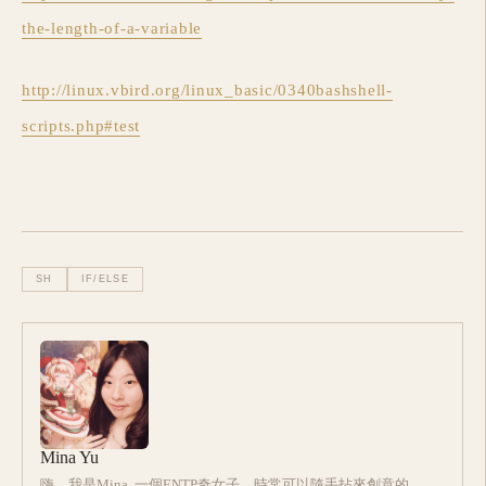
the-length-of-a-variable
http://linux.vbird.org/linux_basic/0340bashshell-
scripts.php#test
SH
IF/ELSE
Mina Yu
嗨，我是Mina. 一個ENTP奇女子，時常可以隨手拈來創意的