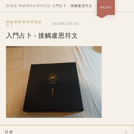
部落格
›
神秘學與命理研究談
›
入門占卜 - 接觸盧恩符文
MENU
首頁 · 關於＋作品
神秘學與命理研究談
SOON
2018年12月3日
占卜
入門占卜 - 接觸盧恩符文
部落格
NOW
履歷
SOON
中
/
EN
目錄