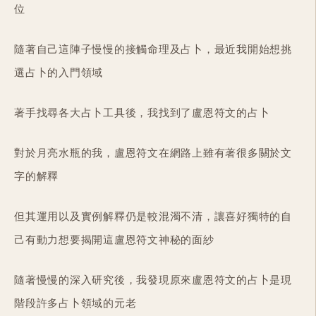
位
隨著自己這陣子慢慢的接觸命理及占卜，最近我開始想挑
選占卜的入門領域
著手找尋各大占卜工具後，我找到了盧恩符文的占卜
對於月亮水瓶的我，盧恩符文在網路上雖有著很多關於文
字的解釋
但其運用以及實例解釋仍是較混濁不清，讓喜好獨特的自
己有動力想要揭開這盧恩符文神秘的面紗
隨著慢慢的深入研究後，我發現原來盧恩符文的占卜是現
階段許多占卜領域的元老