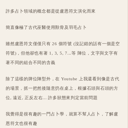
許多占卜領域的概念都是從盧恩符文演化而來
簡直像極了古代巫醫使用獸骨及羽毛占卜
雖然盧恩符文僅僅只有 26 個符號 (沒記錯的話有一個是空
符號)，但他卻也有著 1, 3, 5, 7...等 陣位，文字與文字有
著不同的組合不同的含義
除了這樣的牌位陣型外，在 Youtube 上我還看到像是古代
的場景，抓一把然後隨意扔在桌上，根據石頭與石頭的方
位, 遠近, 正反左右... 許多狀態來判定當前問題
我覺得是很有趣的一門占卜學，就算不幫人占卜，了解盧
恩符文也很有趣