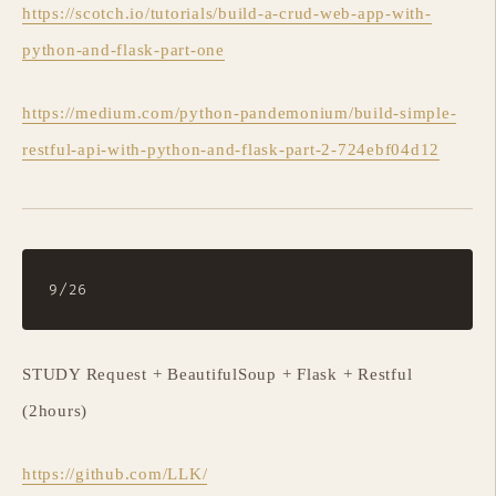
https://scotch.io/tutorials/build-a-crud-web-app-with-
python-and-flask-part-one
https://medium.com/python-pandemonium/build-simple-
restful-api-with-python-and-flask-part-2-724ebf04d12
STUDY Request + BeautifulSoup + Flask + Restful
(2hours)
https://github.com/LLK/