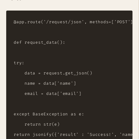
@app.route('/request/json', methods=['POST'])

def request_data():

try:

    data = request.get_json()

    name = data['name']

    email = data['email']

except BaseException as e:

    return str(e)
