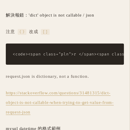
解決報錯：'dict' object is not callable / json
注意
改成
()
[]
request.json is dictionary, not a function.
https://stackoverflow.com/questions/31481315/dict-
object-is-not-callable-when-trying-to-get-value-from-
request-json
mysql datetime 的格式範例