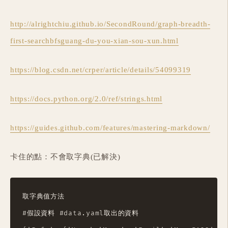
http://alrightchiu.github.io/SecondRound/graph-breadth-
first-searchbfsguang-du-you-xian-sou-xun.html
https://blog.csdn.net/crper/article/details/54099319
https://docs.python.org/2.0/ref/strings.html
https://guides.github.com/features/mastering-markdown/
卡住的點：不會取字典(已解決)
取字典值方法

#假設資料 #data.yaml取出的資料
