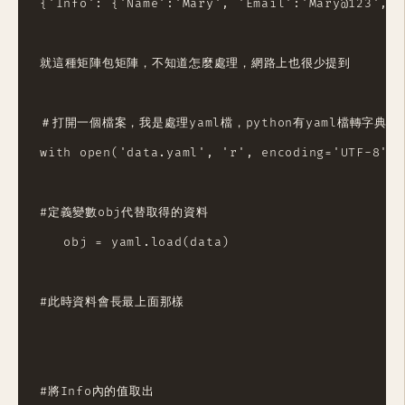
{'Info': {'Name':'Mary', 'Email':'Mary@123', '
就這種矩陣包矩陣，不知道怎麼處理，網路上也很少提到

＃打開一個檔案，我是處理yaml檔，python有yaml檔轉字典的套
with open('data.yaml', 'r', encoding='UTF-8') a
#定義變數obj代替取得的資料

   obj = yaml.load(data)

#此時資料會長最上面那樣

#將Info內的值取出
