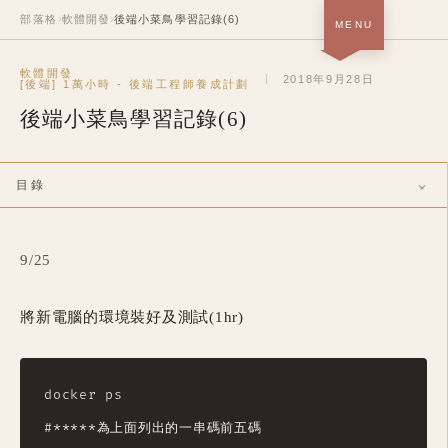
部落格
›
軟體開發
›
後端小菜鳥學習記錄(6)
MENU
首頁 · 關於＋作品
軟體開發
SOON
2018年9月28日
[後端] 1萬小時 - 後端工程師養成計劃
後端小菜鳥學習記錄(6)
部落格
NOW
履歷
SOON
目錄
中
/
EN
Mobile, Home
9/25
將新電腦的環境裝好及測試(1hr)
docker ps

#*****為上面列出的一串碼前五碼
