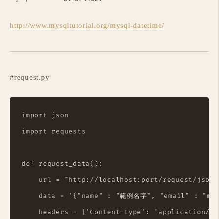
http://www.mysqltutorial.org/mysql-datetime/
#request.py
import json

import requests

def request_data():

    url = "http://localhost:port/request/json"

    data = '{"name" : "範例名字", "email" : "mary
    headers = {'Content-type': 'application/js