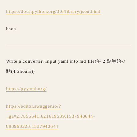
https://docs.python.org/3.6/library/json.html
bson
Write a converter, Input yaml into md file(午 2 點半始-7
點(4.5hours))
https://pyyaml.org/
https://editor.swagger.io/?
_ga=2.7855541.621619539.1537940644-
893968223.1537940644