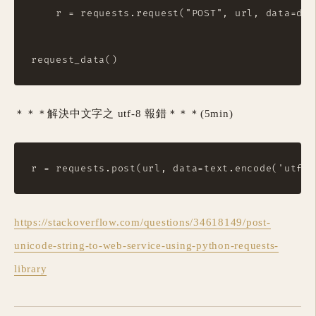
    r = requests.request("POST", url, data=dat
＊＊＊解決中文字之 utf-8 報錯＊＊＊(5min)
https://stackoverflow.com/questions/34618149/post-
unicode-string-to-web-service-using-python-requests-
library