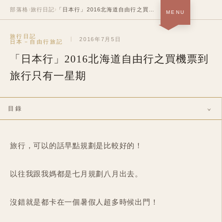
部落格
›
旅行日記
›
「日本行」2016北海道自由行之買機票到旅行只有一星期
MENU
首頁 · 關於＋作品
旅行日記
SOON
2016年7月5日
日本－自由行旅記
「日本行」2016北海道自由行之買機票到
部落格
NOW
旅行只有一星期
履歷
SOON
中
/
EN
目錄
旅行，可以的話早點規劃是比較好的！
以往我跟我媽都是七月規劃八月出去。
沒錯就是都卡在一個暑假人超多時候出門！